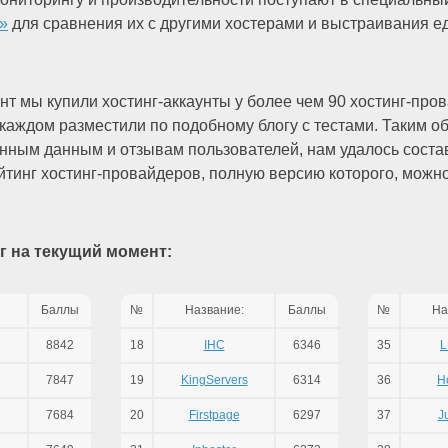
»
для сравнения их с другими хостерами и выстраивания е
т мы купили хостинг-аккаунты у более чем 90 хостинг-про
 каждом разместили по подобному блогу с тестами. Таким о
нным данным и отзывам пользователей, нам удалось соста
тинг хостинг-провайдеров, полную версию которого, можн
г на текущий момент:
Баллы
№
Название:
Баллы
№
На
8842
18
IHC
6346
35
L
7847
19
KingServers
6314
36
H
7684
20
Firstpage
6297
37
J