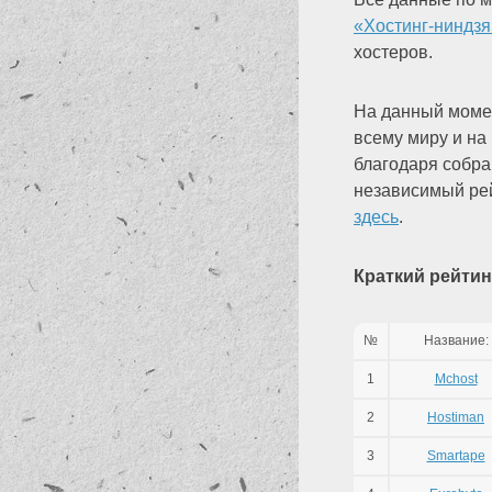
«Хостинг-ниндзя
хостеров.
На данный момен
всему миру и на
благодаря собра
независимый рей
здесь
.
Краткий рейтин
№
Название:
1
Mchost
2
Hostiman
3
Smartape