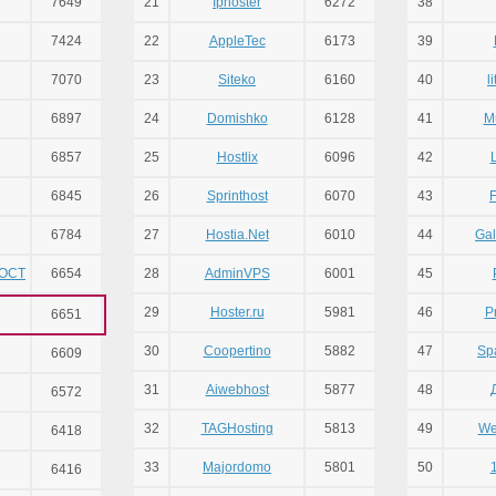
7649
21
Iphoster
6272
38
7424
22
AppleTec
6173
39
7070
23
Siteko
6160
40
l
6897
24
Domishko
6128
41
Mu
6857
25
Hostlix
6096
42
6845
26
Sprinthost
6070
43
6784
27
Hostia.Net
6010
44
Ga
ОСТ
6654
28
AdminVPS
6001
45
29
Hoster.ru
5981
46
P
6651
30
Coopertino
5882
47
Sp
6609
31
Aiwebhost
5877
48
6572
32
TAGHosting
5813
49
We
6418
33
Majordomo
5801
50
6416