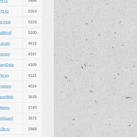
HTS
5466
PS.kz
5263
ite.host
5228
ltihost
5200
Locum
4616
Fornex
4597
laxyData
4309
Рег.ру
4121
rovisov
4024
aceWeb
3839
Джино
3740
bGuard
3675
1Gb.ru
2968