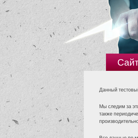
Сайт
Данный тестовый
Мы следим за эт
также периодич
производительно
Все данные по м