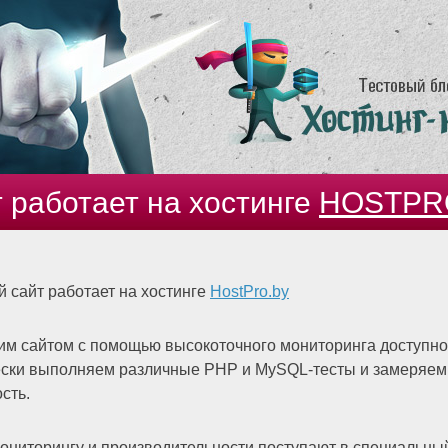
 работает на хостинге
HOSTPR
 сайт работает на хостинге
HostPro.by
им сайтом с помощью высокоточного мониторинга доступност
ески выполняем различные PHP и MySQL-тесты и замеряем
сть.
ониторингу и производительности поступают в специальный