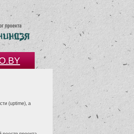
O.BY
и (uptime), а
 реестр проекта