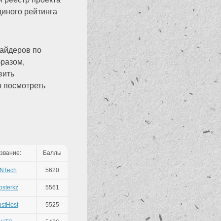
диного рейтинга
вайдеров по
бразом,
вить
о посмотреть
звание:
Баллы
NTech
5620
osterkz
5561
ustHost
5525