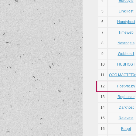
4
Eurobyte
5
LinkHost
6
Handyhost
7
Timeweb
8
Netangels
9
Webhost1
10
HUBHOST
11
ООО МАСТЕРХ
12
HostPro.by
13
Reghoster
14
Darkhost
15
Relevate
16
Beget